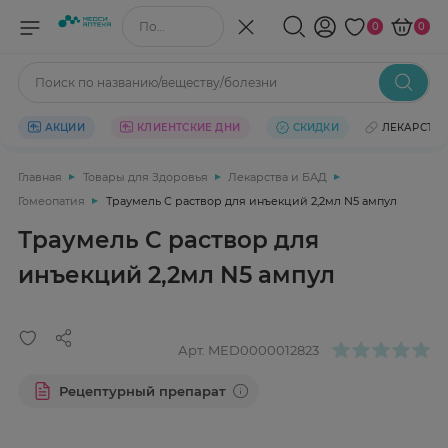
Поиск по названию/веществу
0
0
Поиск по названию/веществу/болезни
АКЦИИ
КЛИЕНТСКИЕ ДНИ
СКИДКИ
ЛЕКАРСТВ
Главная
Товары для Здоровья
Лекарства и БАД
Гомеопатия
Траумель С раствор для инъекций 2,2мл N5 ампул
Траумель С раствор для
инъекций 2,2мл N5 ампул
Арт.
MED0000012823
Рецептурный препарат