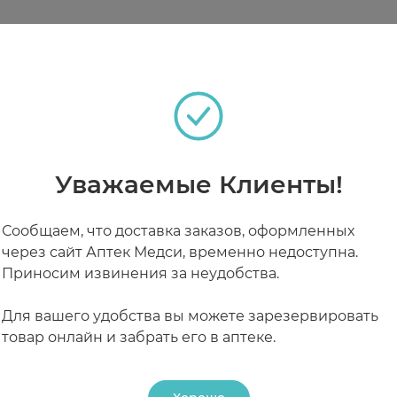
осстановления кожи после эстетических манипуляци
ы).
 для использования в период заживления и восстан
иоревитализация, инъекционные процедуры) для по
теках
по мере необходимости, нежно втирая в кожу.
Уважаемые Клиенты!
РАБОТАЮТ СЕЙЧАС
КРУГЛОСУТОЧНЫЕ
едленного применения на поврежденные области, та
Сообщаем, что доставка заказов, оформленных
через сайт Аптек Медси, временно недоступна.
Приносим извинения за неудобства.
лению кожного покрова и возникновению прыщей.
Для вашего удобства вы можете зарезервировать
лучшить состояние кожи со следами постакне - ат
товар онлайн и забрать его в аптеке.