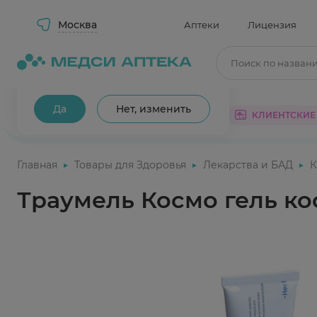
Москва
Аптеки
Лицензия
Поиск по назван
Ваш город Москва?
Да
Нет, изменить
КАТАЛОГ
АКЦИИ
КЛИЕНТСКИЕ
Главная
Товары для Здоровья
Лекарства и БАД
К
Траумель Космо гель ко