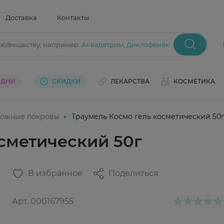
Доставка
Контакты
ию/веществу
, например:
Аквадетрим
,
Диклофенак
 ДНИ
СКИДКИ
ЛЕКАРСТВА
КОСМЕТИКА
ожные покровы
Траумель Космо гель косметический 50
сметический 50г
В избранное
Поделиться
Арт.
000167955