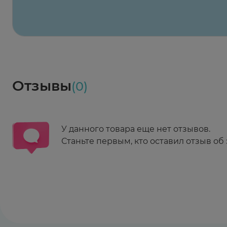
Весь заказ в наличии
сегодня
Заказать здесь
Доставка
Социалочка
Забрать весь заказ ~ 25 мая
Грузинский пер., 3А
Ежедневно 08:00 - 21:00
Отзывы
(0)
Заказать здесь
У данного товара еще нет отзывов.
Станьте первым, кто оставил отзыв об 