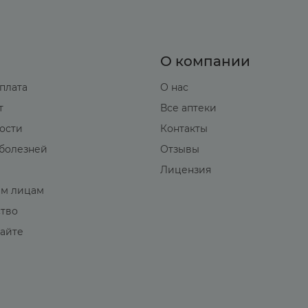
О компании
оплата
О нас
т
Все аптеки
вости
Контакты
болезней
Отзывы
Лицензия
м лицам
ство
сайте