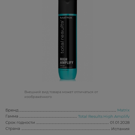
Bнешний вид товара может отличаться от
изображённого
Бренд
Matrix
Гамма
Total Results High Amplify
Срок годности
01.01.2028
Страна
Испания