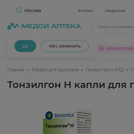
Москва
Аптеки
Лицензия
Поиск по назван
Ваш город Москва?
Да
Нет, изменить
КАТАЛОГ
АКЦИИ
КЛИЕНТСКИЕ
Главная
Товары для Здоровья
Лекарства и БАД
У
Тонзилгон Н капли для 