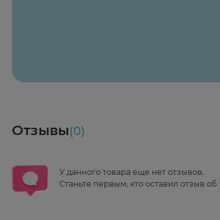
Х2
Максавит
2 424 ₽
824 ₽
824 ₽
824 ₽
824 ₽
8
2-й Боткинский пр., 5, корп. 3
Пн-Пт 08:00 - 21:00
Сб,Вс 09:00-21:00
Выберите дату доставки
Весь заказ в наличии
сегодня
Заказать здесь
Доставка
Социалочка
Забрать весь заказ ~ 25 мая
Грузинский пер., 3А
Ежедневно 08:00 - 21:00
Отзывы
(0)
Заказать здесь
У данного товара еще нет отзывов.
Станьте первым, кто оставил отзыв об 