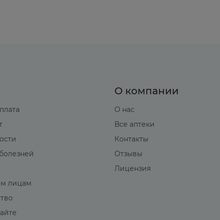
О компании
оплата
О нас
т
Все аптеки
вости
Контакты
болезней
Отзывы
Лицензия
м лицам
ство
сайте