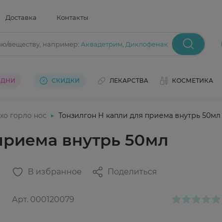
Доставка
Контакты
ию/веществу
, например:
Аквадетрим
,
Диклофенак
 ДНИ
СКИДКИ
ЛЕКАРСТВА
КОСМЕТИКА
хо горло нос
Тонзилгон Н капли для приема внутрь 50мл
приема внутрь 50мл
В избранное
Поделиться
Арт.
000120079