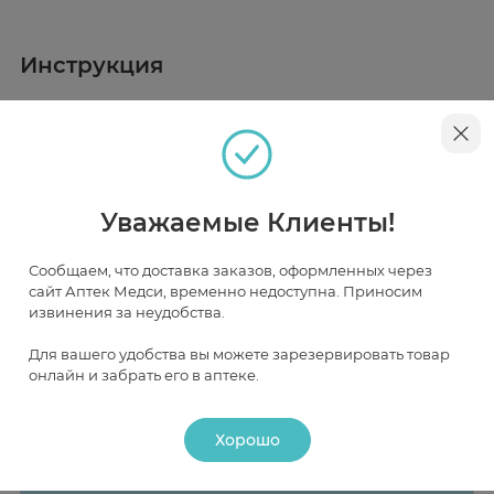
Инструкция
Описание
Полоски Сателлит предназначены для определения
концентрации уровня глюкозы в цельной крови
человека. Точный электрохимический метод
определения гликемии.
Уважаемые Клиенты!
Наличие и цена товара в аптеках
Сообщаем, что доставка заказов, оформленных через
сайт Аптек Медси, временно недоступна. Приносим
извинения за неудобства.
Москва
Для вашего удобства вы можете зарезервировать товар
В НАЛИЧИИ
ЧАСТИЧНО В НАЛИЧИИ
ПОД ЗАКАЗ
онлайн и забрать его в аптеке.
Хорошо