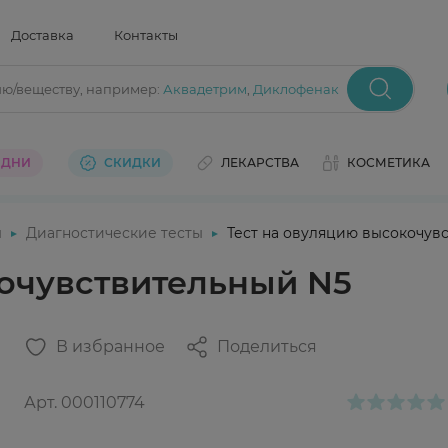
Доставка
Контакты
ию/веществу
, например:
Аквадетрим
,
Диклофенак
 ДНИ
СКИДКИ
ЛЕКАРСТВА
КОСМЕТИКА
ы
Диагностические тесты
Тест на овуляцию высокочув
кочувствительный N5
В избранное
Поделиться
Арт.
000110774