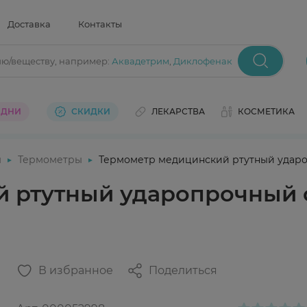
Доставка
Контакты
ию/веществу
, например:
Аквадетрим
,
Диклофенак
 ДНИ
СКИДКИ
ЛЕКАРСТВА
КОСМЕТИКА
ы
Термометры
Термометр медицинский ртутный ударо
 ртутный ударопрочный 
В избранное
Поделиться