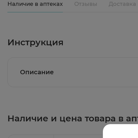
Наличие в аптеках
Отзывы
Доставка
Инструкция
Описание
Ртутный термометр знаком каждому россияни
термометр, ртутный градусник по-прежнему 
удивительно, поскольку ртутному термомет
питания. Память, данные последнего измерени
преимущества, один факт того, что основны
данного прибора. Сегодня, благодаря совр
Наличие и цена товара в ап
покрытием n1. Термометр оснащен защитным
токсичной ртути при повреждении корпуса 
предшественника, но при работе с ним все ж