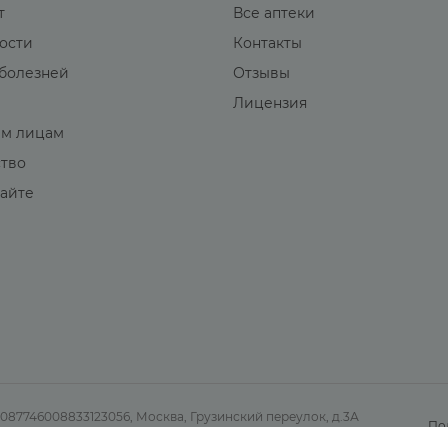
т
Все аптеки
вости
Контакты
болезней
Отзывы
Лицензия
м лицам
ство
сайте
7746008833123056, Москва, Грузинский переулок, д.3А
По
птеки.Медси. Все права защищены