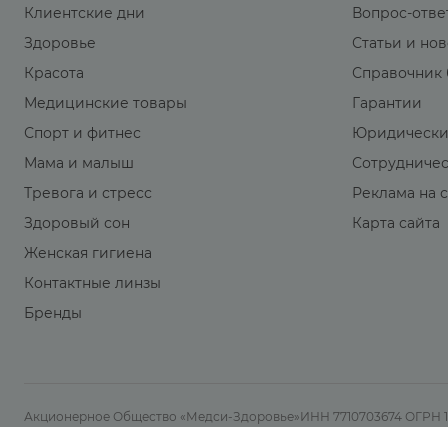
Клиентские дни
Вопрос-отве
Здоровье
Статьи и но
Красота
Справочник 
Медицинские товары
Гарантии
Спорт и фитнес
Юридически
Мама и малыш
Сотрудниче
Тревога и стресс
Реклама на 
Здоровый сон
Карта сайта
Женская гигиена
Контактные линзы
Бренды
Акционерное Общество «Медси-Здоровье»ИНН 7710703674 ОГРН 108
Лицензия: №Л042-01137-77/00166858 от 30.10.2018 г. 2011-2026 @ А