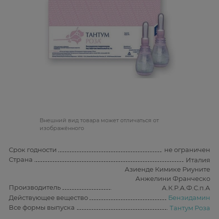
Bнешний вид товара может отличаться от
изображённого
Срок годности
не ограничен
Страна
Италия
Азиенде Кимике Риуните
Анжелини Франческо
Производитель
А.К.Р.А.Ф.С.п.А
Действующее вещество
Бензидамин
Все формы выпуска
Тантум Роза