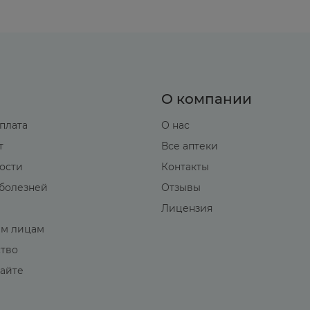
О компании
оплата
О нас
т
Все аптеки
вости
Контакты
болезней
Отзывы
Лицензия
м лицам
ство
сайте