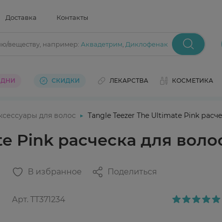
Доставка
Контакты
ию/веществу
, например:
Аквадетрим
,
Диклофенак
 ДНИ
СКИДКИ
ЛЕКАРСТВА
КОСМЕТИКА
ксессуары для волос
Tangle Teezer The Ultimate Pink расч
te Pink расческа для воло
В избранное
Поделиться
Арт.
TT371234