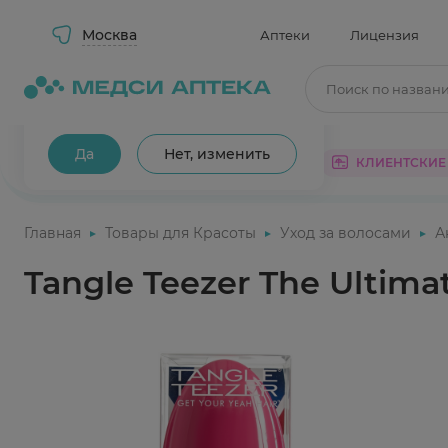
Москва
Аптеки
Лицензия
Поиск по назван
Ваш город Москва?
Да
Нет, изменить
КАТАЛОГ
АКЦИИ
КЛИЕНТСКИЕ
Главная
Товары для Красоты
Уход за волосами
А
Tangle Teezer The Ultima