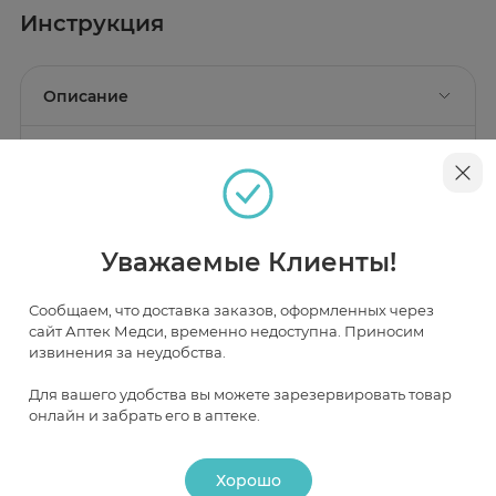
Инструкция
Описание
Топиализ крем для рук - это восстанавливающий
ультракомфортный крем для рук. Имеет нежирную
Действие
нелипкую текстуру с тонким гипоаллергенным
ароматом. Крем увлажняет, восстанавливает и
защищает кожу рук. Быстро впитывается.
восстановление
Применение
увлажнение
защита
Уважаемые Клиенты!
Сообщаем, что доставка заказов, оформленных через
Рекомендации по применению
Наличие и цена товара в аптеках
сайт Аптек Медси, временно недоступна. Приносим
Наносите несколько раз в день.
извинения за неудобства.
Для вашего удобства вы можете зарезервировать товар
Москва
онлайн и забрать его в аптеке.
В НАЛИЧИИ
ЧАСТИЧНО В НАЛИЧИИ
ПОД ЗАКАЗ
Хорошо