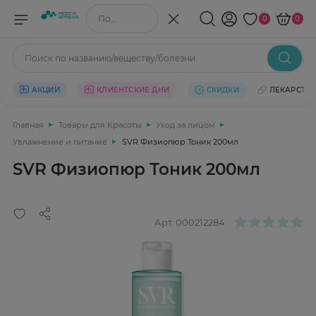
Поиск по названию/веществу
0
0
Поиск по названию/веществу/болезни
АКЦИИ
КЛИЕНТСКИЕ ДНИ
СКИДКИ
ЛЕКАРСТВ
Главная
Товары для Красоты
Уход за лицом
Увлажнение и питание
SVR Физиопюр Тоник 200мл
SVR Физиопюр Тоник 200мл
Арт.
000212284