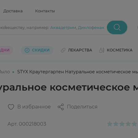
Доставка
Контакты
ию/веществу
, например:
Аквадетрим
,
Диклофенак
 ДНИ
СКИДКИ
ЛЕКАРСТВА
КОСМЕТИКА
Мыло
STYX Краутергартен Натуральное косметическое м
туральное косметическое
В избранное
Поделиться
Арт.
000218003