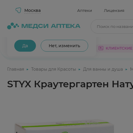
Москва
Аптеки
Лицензия
Поиск по назван
Ваш город Москва?
Да
Нет, изменить
КАТАЛОГ
АКЦИИ
КЛИЕНТСКИЕ
Главная
Товары для Красоты
Для ванны и душа
STYX Краутергартен На