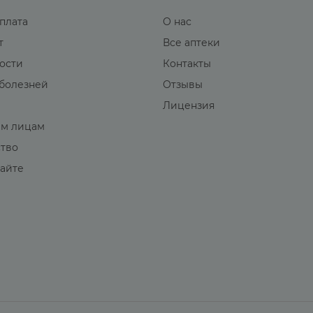
оплата
О нас
т
Все аптеки
вости
Контакты
болезней
Отзывы
Лицензия
м лицам
ство
сайте