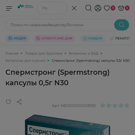
Поиск по названию/веществу
0
0
Поиск по названию/веществу/болезни
АКЦИИ
КЛИЕНТСКИЕ ДНИ
СКИДКИ
ЛЕКАРСТВ
Главная
Товары для Здоровья
Витамины и БАД
Витамины для мужчин
Спермстронг (Spermstrong) капсулы 0,5г N30
Спермстронг (Spermstrong)
капсулы 0,5г N30
Арт.
MED0000003930