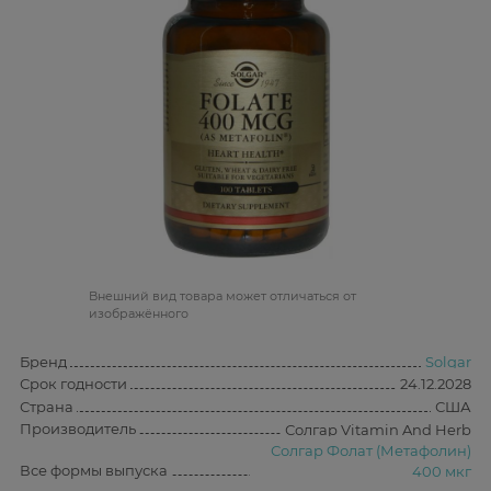
Bнешний вид товара может отличаться от
изображённого
Бренд
Solgar
Срок годности
24.12.2028
Страна
США
Производитель
Солгар Vitamin And Herb
Солгар Фолат (Метафолин)
Все формы выпуска
400 мкг