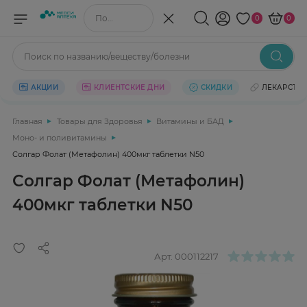
Поиск по названию/веществу
0
0
Поиск по названию/веществу/болезни
АКЦИИ
КЛИЕНТСКИЕ ДНИ
СКИДКИ
ЛЕКАРСТВ
Главная
Товары для Здоровья
Витамины и БАД
Моно- и поливитамины
Солгар Фолат (Метафолин) 400мкг таблетки N50
Солгар Фолат (Метафолин)
400мкг таблетки N50
Арт.
000112217