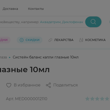
Доставка
Контакты
ию/веществу
, например:
Аквадетрим
,
Диклофенак
 ДНИ
СКИДКИ
ЛЕКАРСТВА
КОСМЕТИКА
лаза
Систейн баланс капли глазные 10мл
лазные 10мл
В избранное
Поделиться
Арт.
MED0000012110