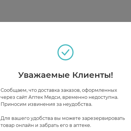
енки.
.
 так как это может привести к загрязнению раствора.
омов синдрома «сухого глаза», таких как чувство 
нии, изменении зрения, покраснении глаз, пожалуй
 кормлении грудью
теках
во время беременности и лактации не исследовалис
в период лактации по назначению лечащего врача,
Уважаемые Клиенты!
Сообщаем, что доставка заказов, оформленных
РАБОТАЮТ СЕЙЧАС
КРУГЛОСУТОЧНЫЕ
ость к компонентам препарата.
через сайт Аптек Медси, временно недоступна.
зрасте до 18 лет, так как безопасность и эффектив
Приносим извинения за неудобства.
Для вашего удобства вы можете зарезервировать
товар онлайн и забрать его в аптеке.