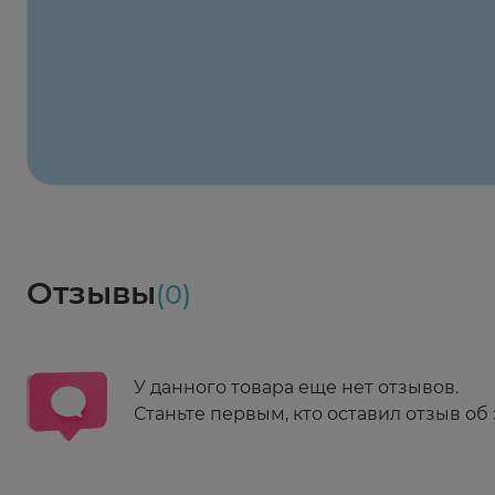
Х2
Максавит
2 424 ₽
824 ₽
824 ₽
824 ₽
824 ₽
8
2-й Боткинский пр., 5, корп. 3
Пн-Пт 08:00 - 21:00
Сб,Вс 09:00-21:00
Выберите дату доставки
Весь заказ в наличии
сегодня
Заказать здесь
Доставка
Социалочка
Забрать весь заказ ~ 25 мая
Грузинский пер., 3А
Ежедневно 08:00 - 21:00
Отзывы
(0)
Заказать здесь
У данного товара еще нет отзывов.
Станьте первым, кто оставил отзыв об 