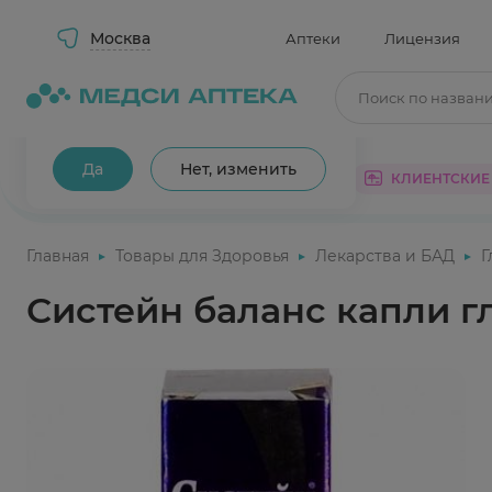
Москва
Аптеки
Лицензия
Поиск по назван
Ваш город Москва?
Да
Нет, изменить
КАТАЛОГ
АКЦИИ
КЛИЕНТСКИЕ
Главная
Товары для Здоровья
Лекарства и БАД
Г
Систейн баланс капли г