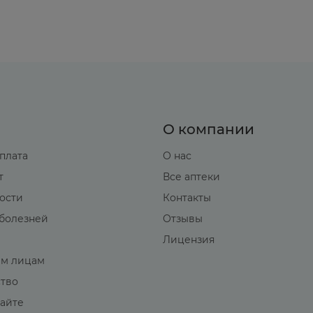
О компании
оплата
О нас
т
Все аптеки
вости
Контакты
болезней
Отзывы
Лицензия
м лицам
ство
сайте