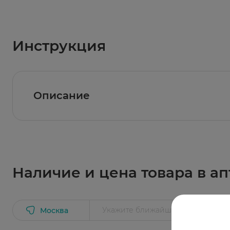
Инструкция
Описание
Шприц предназначен для всех видов инъекци
и внутримышечного введения, инъекционны
Наличие и цена товара в ап
Москва