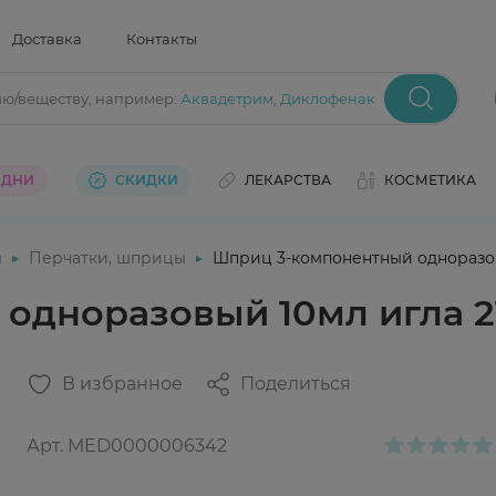
Доставка
Контакты
ию/веществу
, например:
Аквадетрим
,
Диклофенак
 ДНИ
СКИДКИ
ЛЕКАРСТВА
КОСМЕТИКА
ы
Перчатки, шприцы
Шприц 3-компонентный одноразовы
дноразовый 10мл игла 21
В избранное
Поделиться
Арт.
MED0000006342