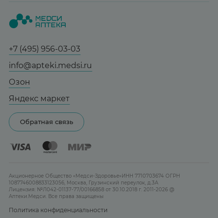
Вопрос-ответ
Красота
Весь заказ в наличии
О нас
Статьи и новости
Медицинские товары
Все аптеки
Заказать здесь
Справочник болезней
Спорт и фитнес
Контакты
Гарантии
Социалочка
+7 (495) 956-03-03
Мама и малыш
Отзывы
Грузинский пер., 3А
Юридическим лицам
info@apteki.medsi.ru
Тревога и стресс
Ежедневно 08:00 - 21:00
Лицензия
Сотрудничество
Здоровый сон
Озон
Заказать здесь
Реклама на сайте
Женская гигиена
Яндекс маркет
Карта сайта
Контактные линзы
Обратная связь
Бренды
Акционерное Общество «Медси-Здоровье»ИНН 7710703674 ОГРН
1087746008833123056, Москва, Грузинский переулок, д.3А
Лицензия: №Л042-01137-77/00166858 от 30.10.2018 г. 2011-2026 @
Аптеки.Медси. Все права защищены
Политика конфиденциальности