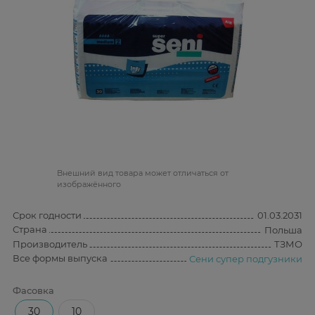
Bнешний вид товара может отличаться от
изображённого
Срок годности
01.03.2031
Страна
Польша
Производитель
ТЗМО
Все формы выпуска
Сени супер подгузники
Фасовка
30
10