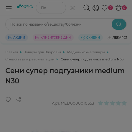
Поиск по названию/веществу
0
0
Поиск по названию/веществу/болезни
АКЦИИ
КЛИЕНТСКИЕ ДНИ
СКИДКИ
ЛЕКАРСТВ
Главная
Товары для Здоровья
Медицинские товары
Средства для реабилитации
Сени супер подгузники medium N30
Сени супер подгузники medium
N30
Арт.
MED0000010653