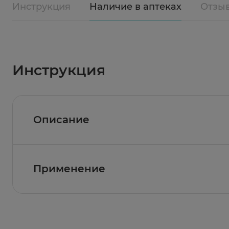
Инструкция
Наличие в аптеках
Отзы
Инструкция
Описание
Самоклеящаяся повязка на рану из мягкого
хорошая сорбционная способность и защитны
каучукового клея. Стерильно, запечатано по
Применение
Показание к применению
Для ухода за послеоперационными ранами, а