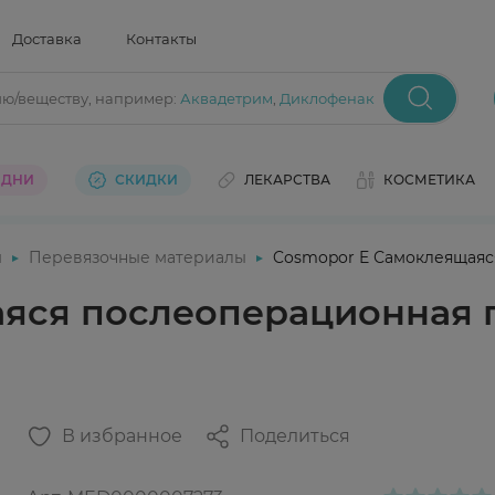
Доставка
Контакты
ию/веществу
, например:
Аквадетрим
,
Диклофенак
 ДНИ
СКИДКИ
ЛЕКАРСТВА
КОСМЕТИКА
ы
Перевязочные материалы
Cosmopor E Самоклеящаяся
яся послеоперационная п
В избранное
Поделиться