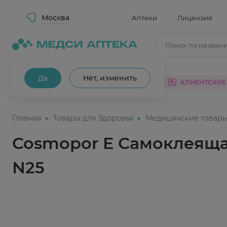
Москва
Аптеки
Лицензия
Поиск по назван
Ваш город Москва?
Да
Нет, изменить
КАТАЛОГ
АКЦИИ
КЛИЕНТСКИЕ
Главная
Товары для Здоровья
Медицинские товар
Cosmopor E Самоклеяща
N25