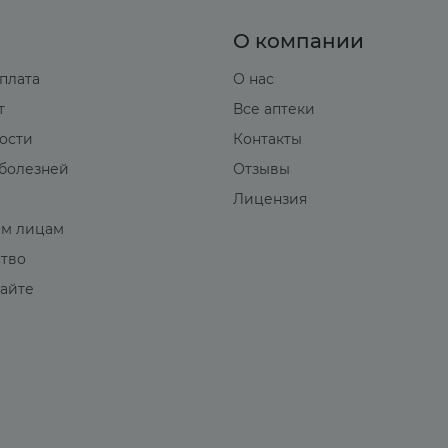
О компании
оплата
О нас
т
Все аптеки
вости
Контакты
болезней
Отзывы
Лицензия
м лицам
ство
сайте