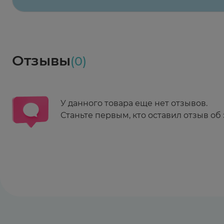
Заказать здесь
Доставка
Социалочка
Забрать весь заказ ~ 25 мая
Грузинский пер., 3А
Ежедневно 08:00 - 21:00
Отзывы
(0)
Заказать здесь
У данного товара еще нет отзывов.
Станьте первым, кто оставил отзыв об 