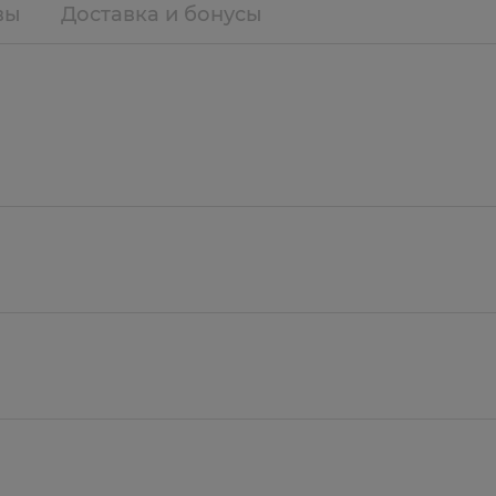
вы
Доставка и бонусы
 нетканого материала со специальной не приклеива
е свойства; благоприятна для кожи за счёт гипоал
штучно.
 также для стерильного ухода при незначительных 