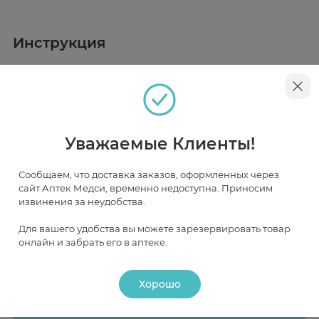
Инструкция
Описание
Салфетки марлевые медицинские стерильные
предназначены для использования в качестве
готового перевязочного средства, для наложения на
Уважаемые Клиенты!
раны и осушения операционного поля. Обладают
высокой впитывающей способностью.
Наличие и цена товара в аптеках
Сообщаем, что доставка заказов, оформленных через
сайт Аптек Медси, временно недоступна. Приносим
извинения за неудобства.
Москва
Для вашего удобства вы можете зарезервировать товар
В НАЛИЧИИ
ЧАСТИЧНО В НАЛИЧИИ
ПОД ЗАКАЗ
онлайн и забрать его в аптеке.
Хорошо