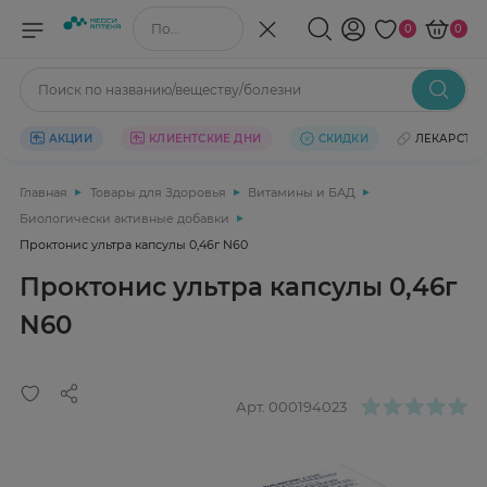
Поиск по названию/веществу
0
0
Поиск по названию/веществу/болезни
АКЦИИ
КЛИЕНТСКИЕ ДНИ
СКИДКИ
ЛЕКАРСТВ
Главная
Товары для Здоровья
Витамины и БАД
Биологически активные добавки
Проктонис ультра капсулы 0,46г N60
Проктонис ультра капсулы 0,46г
N60
Арт.
000194023