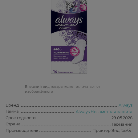
Bнешний вид товара может отличаться от
изображённого
Бренд
Always
Гамма
Always Незаметная защита
Срок годности
29.05.2028
Страна
Германия
Производитель
Проктер Энд Гэмбл