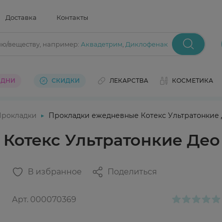
Доставка
Контакты
ию/веществу
, например:
Аквадетрим
,
Диклофенак
 ДНИ
СКИДКИ
ЛЕКАРСТВА
КОСМЕТИКА
Прокладки
Прокладки ежедневные Котекс Ультратонкие Д
отекс Ультратонкие Део 
В избранное
Поделиться
Арт.
000070369