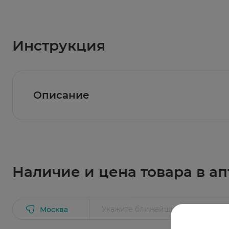
Инструкция
Описание
Дышащие Kotex SuperSlim Deo созданы для л
подчеркнет твой неповторимый стиль.
Наличие и цена товара в ап
Москва