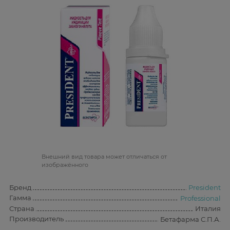
Bнешний вид товара может отличаться от
изображённого
Бренд
President
Гамма
Professional
Страна
Италия
Производитель
Бетафарма С.П.А.