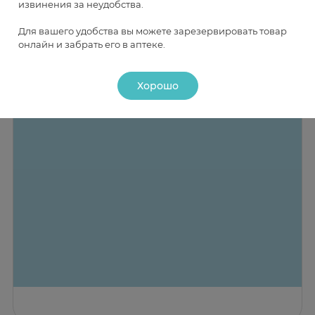
извинения за неудобства.
Условия и сроки хранения
Срок годности 5 лет.
Для вашего удобства вы можете зарезервировать товар
онлайн и забрать его в аптеке.
Хорошо
Назад к списку
ПОКАЗАТЬ СПИСОК
(120)