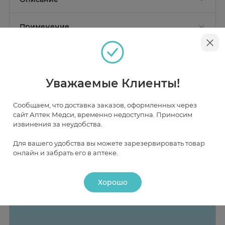
Лейкопластырь перцовый - местнораздражающее и
обезболивающее средство для лечения радикулитов,
Применение
миозитов, невралгии, люмбаго, ревматизма,
простудных заболеваний.
Рекомендации по применению
Наличие и цена товара в аптеках
Уважаемые Клиенты!
Открыть пакет, вынуть лейкопластырь, снять с его
поверхности защитную пленку и приложить к сухой и
чистой коже в месте болевого ощущения.
Сообщаем, что доставка заказов, оформленных через
Лейкопластырь может оставаться на коже 1-2 суток.
Москва
сайт Аптек Медси, временно недоступна. Приносим
извинения за неудобства.
В НАЛИЧИИ
ЧАСТИЧНО В НАЛИЧИИ
ПОД ЗАКАЗ
Для вашего удобства вы можете зарезервировать товар
онлайн и забрать его в аптеке.
Хорошо