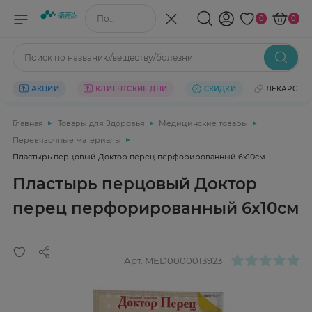
Поиск по названию/веществу
0
0
Поиск по названию/веществу/болезни
АКЦИИ
КЛИЕНТСКИЕ ДНИ
СКИДКИ
ЛЕКАРСТВ
Главная
Товары для Здоровья
Медицинские товары
Перевязочные материалы
Пластырь перцовый Доктор перец перфорированный 6х10см
Пластырь перцовый Доктор
перец перфорированный 6х10см
Арт.
MED0000013923