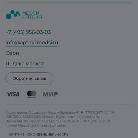
Вопрос-ответ
Красота
Весь заказ в наличии
О нас
Статьи и новости
Медицинские товары
Все аптеки
Заказать здесь
Справочник болезней
Спорт и фитнес
Контакты
Гарантии
Социалочка
+7 (495) 956-03-03
Мама и малыш
Отзывы
Грузинский пер., 3А
Юридическим лицам
info@apteki.medsi.ru
Тревога и стресс
Ежедневно 08:00 - 21:00
Лицензия
Сотрудничество
Здоровый сон
Озон
Заказать здесь
Реклама на сайте
Женская гигиена
Яндекс маркет
Карта сайта
Контактные линзы
Обратная связь
Бренды
Акционерное Общество «Медси-Здоровье»ИНН 7710703674 ОГРН
1087746008833123056, Москва, Грузинский переулок, д.3А
Лицензия: №Л042-01137-77/00166858 от 30.10.2018 г. 2011-2026 @
Аптеки.Медси. Все права защищены
Политика конфиденциальности