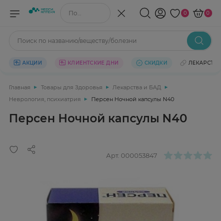
Поиск по названию/веществу
0
0
Поиск по названию/веществу/болезни
АКЦИИ
КЛИЕНТСКИЕ ДНИ
СКИДКИ
ЛЕКАРСТВ
Главная
Товары для Здоровья
Лекарства и БАД
Неврология, психиатрия
Персен Ночной капсулы N40
Персен Ночной капсулы N40
Арт.
000053847