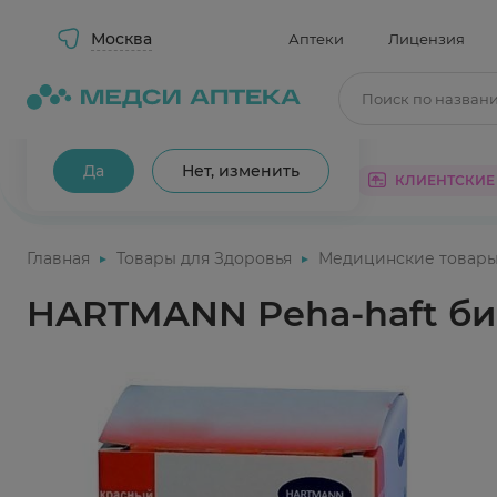
Москва
Аптеки
Лицензия
Поиск по назван
Ваш город Москва?
Да
Нет, изменить
КАТАЛОГ
АКЦИИ
КЛИЕНТСКИЕ
Главная
Товары для Здоровья
Медицинские товар
HARTMANN Peha-haft б