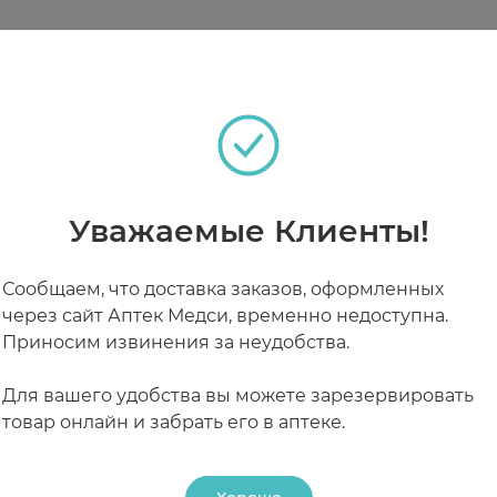
ости на суставах, а также частях тела, имеющих кон
теках
Уважаемые Клиенты!
РАБОТАЮТ СЕЙЧАС
КРУГЛОСУТОЧНЫЕ
Сообщаем, что доставка заказов, оформленных
через сайт Аптек Медси, временно недоступна.
Приносим извинения за неудобства.
Для вашего удобства вы можете зарезервировать
товар онлайн и забрать его в аптеке.