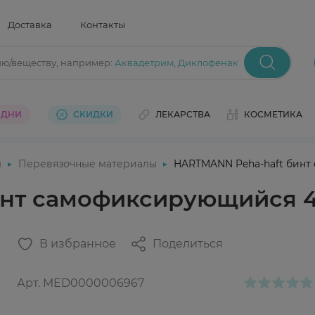
Доставка
Контакты
ию/веществу
, например:
Аквадетрим
,
Диклофенак
 ДНИ
СКИДКИ
ЛЕКАРСТВА
КОСМЕТИКА
ы
Перевязочные материалы
HARTMANN Peha-haft бинт
инт самофиксирующийся 4
В избранное
Поделиться
Арт.
MED0000006967