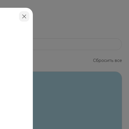
ическую или округлую форму.
Сбросить все