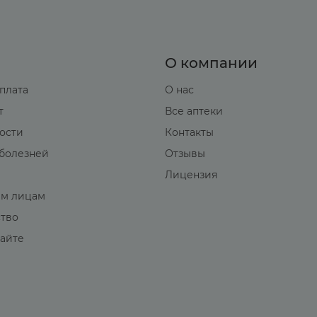
О компании
оплата
О нас
т
Все аптеки
вости
Контакты
болезней
Отзывы
Лицензия
м лицам
ство
сайте