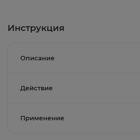
Инструкция
Описание
Когезивный фиксирующий бинт с двойным эф
расход материала за счёт когезивных свойс
приклеивается к коже, волосам и одежде; не
Действие
фиксация
Применение
Показание к применению