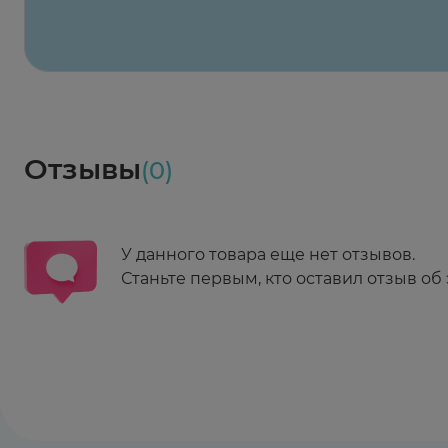
Весь заказ в наличии
сегодня
Заказать здесь
Доставка
Социалочка
Забрать весь заказ ~ 25 мая
Грузинский пер., 3А
Ежедневно 08:00 - 21:00
Отзывы
(0)
Заказать здесь
У данного товара еще нет отзывов.
Станьте первым, кто оставил отзыв об 