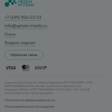
Статьи и новости
Медицинские товары
Все аптеки
Справочник болезней
Спорт и фитнес
Контакты
Гарантии
+7 (495) 956-03-03
Мама и малыш
Отзывы
Юридическим лицам
info@apteki.medsi.ru
Тревога и стресс
Лицензия
Сотрудничество
Здоровый сон
Озон
Реклама на сайте
Женская гигиена
Яндекс маркет
Карта сайта
Контактные линзы
Обратная связь
Бренды
Акционерное Общество «Медси-Здоровье»ИНН 7710703674 ОГРН
1087746008833123056, Москва, Грузинский переулок, д.3А
Лицензия: №Л042-01137-77/00166858 от 30.10.2018 г. 2011-2026 @
Аптеки.Медси. Все права защищены
Политика конфиденциальности
Пользовательское соглашение