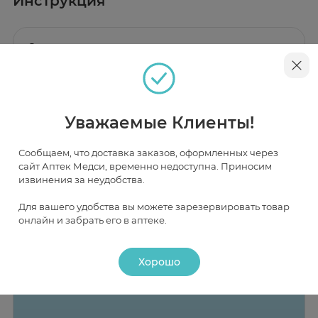
Инструкция
Описание
Ватные палочки AURA предназначены для
гигиенических и косметических целей. Состоят из
пластикового стика и прочно закрепленных на нем с
обеих сторон подушечек из стопроцентного хлопка.
Не оставляют ворсинок при использовании, подходят
для нанесения и снятия макияжа.
Уважаемые Клиенты!
Наличие и цена товара в аптеках
Сообщаем, что доставка заказов, оформленных через
Москва
сайт Аптек Медси, временно недоступна. Приносим
извинения за неудобства.
В НАЛИЧИИ
ЧАСТИЧНО В НАЛИЧИИ
ПОД ЗАКАЗ
Для вашего удобства вы можете зарезервировать товар
онлайн и забрать его в аптеке.
Хорошо