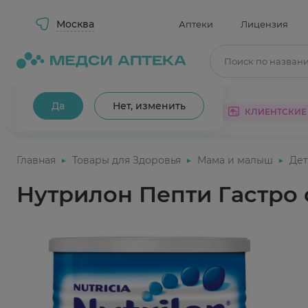
Москва
Аптеки
Лицензия
Поиск по назван
Ваш город Москва?
Да
Нет, изменить
КАТАЛОГ
АКЦИИ
КЛИЕНТСКИЕ
Главная
Товары для Здоровья
Мама и малыш
Дет
Нутрилон Пепти Гастро 