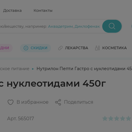
Доставка
Контакты
ию/веществу
, например:
Аквадетрим
,
Диклофенак
 ДНИ
СКИДКИ
ЛЕКАРСТВА
КОСМЕТИКА
ское питание
Нутрилон Пепти Гастро с нуклеотидами 45
с нуклеотидами 450г
В избранное
Поделиться
Арт.
565017