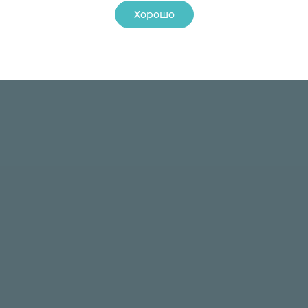
жание образования горячих комочков смеси.
Хорошо
тву смеси при приготовлении и ничего не добавля
24 ₽
24 ₽