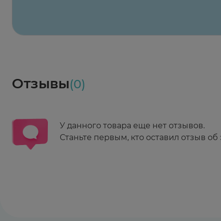
Весь заказ в наличии
сегодня
Заказать здесь
Доставка
Социалочка
Забрать весь заказ ~ 25 мая
Грузинский пер., 3А
Ежедневно 08:00 - 21:00
Отзывы
(0)
Заказать здесь
У данного товара еще нет отзывов.
Станьте первым, кто оставил отзыв об 