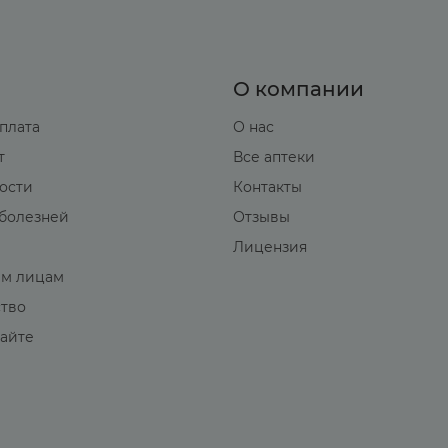
О компании
оплата
О нас
т
Все аптеки
вости
Контакты
болезней
Отзывы
Лицензия
м лицам
ство
сайте