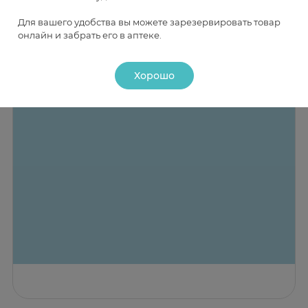
Для вашего удобства вы можете зарезервировать товар
онлайн и забрать его в аптеке.
Хорошо
Назад к списку
ПОКАЗАТЬ СПИСОК
(120)
Медси Здоровье