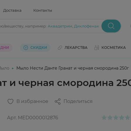
Доставка
Контакты
ию/веществу
, например:
Аквадетрим
,
Диклофенак
 ДНИ
СКИДКИ
ЛЕКАРСТВА
КОСМЕТИКА
Мыло
Мыло Нести Данте Гранат и черная смородина 250г
т и черная смородина 25
В избранное
Поделиться
Арт.
MED0000012876