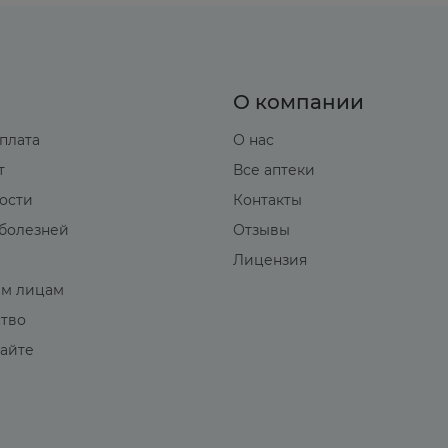
О компании
оплата
О нас
т
Все аптеки
вости
Контакты
болезней
Отзывы
Лицензия
м лицам
ство
сайте