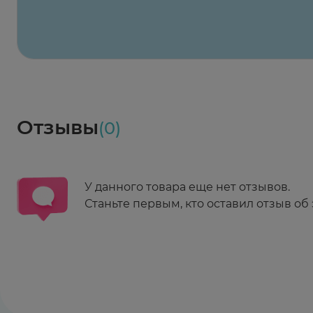
Выберите дату доставки
Весь заказ в наличии
сегодня
Заказать здесь
Доставка
Социалочка
Забрать весь заказ ~ 25 мая
Грузинский пер., 3А
Ежедневно 08:00 - 21:00
Отзывы
(0)
Заказать здесь
У данного товара еще нет отзывов.
Станьте первым, кто оставил отзыв об 