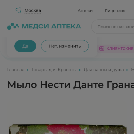
Москва
Аптеки
Лицензия
Поиск по назван
Ваш город Москва?
Да
Нет, изменить
КАТАЛОГ
АКЦИИ
КЛИЕНТСКИЕ
Главная
Товары для Красоты
Для ванны и душа
Мыло Нести Данте Грана