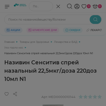
Поиск по названию/веществу
0
0
Поиск по названию/веществу/болезни
АКЦИИ
КЛИЕНТСКИЕ ДНИ
СКИДКИ
ЛЕКАРСТВ
Главная
Товары для Здоровья
Лекарства и БАД
Ухо горло нос
Називин Сенситив спрей назальный 22,5мкг/доза 220доз 10мл N1
Називин Сенситив спрей
назальный 22,5мкг/доза 220доз
10мл N1
Арт.
MED0000010144