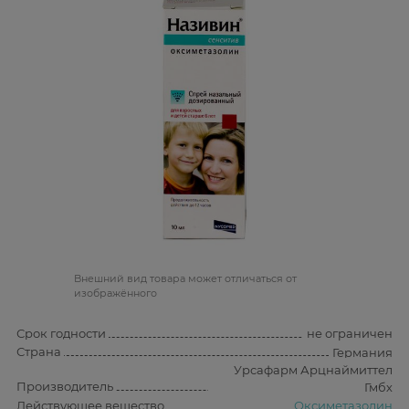
Bнешний вид товара может отличаться от
изображённого
Срок годности
не ограничен
Страна
Германия
Урсафарм Арцнаймиттел
Производитель
Гмбх
Действующее вещество
Оксиметазолин