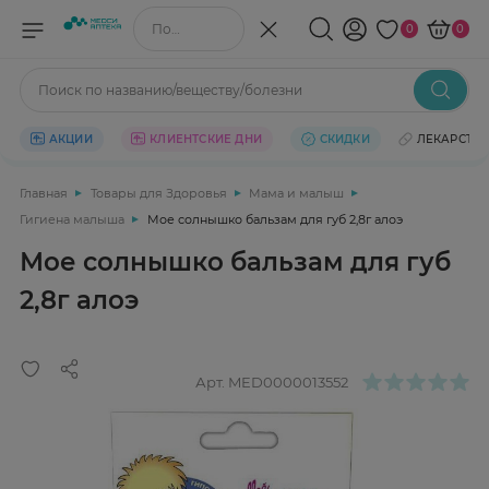
Поиск по названию/веществу
0
0
Поиск по названию/веществу/болезни
АКЦИИ
КЛИЕНТСКИЕ ДНИ
СКИДКИ
ЛЕКАРСТВ
Главная
Товары для Здоровья
Мама и малыш
Гигиена малыша
Мое солнышко бальзам для губ 2,8г алоэ
Мое солнышко бальзам для губ
2,8г алоэ
Арт.
MED0000013552