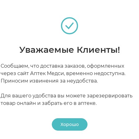
по прядям. Через 30 минут волосы прочесать часты
вымыть теплой водой. Флакон средства рассчитан на 1
 повторить через 7-8 дней.
РАБОТАЮТ СЕЙЧАС
КРУГЛОСУТОЧНЫЕ
Уважаемые Клиенты!
Сообщаем, что доставка заказов, оформленных
через сайт Аптек Медси, временно недоступна.
Приносим извинения за неудобства.
Для вашего удобства вы можете зарезервировать
товар онлайн и забрать его в аптеке.
Хорошо