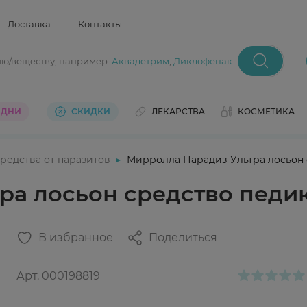
Доставка
Контакты
ию/веществу
, например:
Аквадетрим
,
Диклофенак
 ДНИ
СКИДКИ
ЛЕКАРСТВА
КОСМЕТИКА
редства от паразитов
Мирролла Парадиз-Ультра лосьон
ра лосьон средство педи
В избранное
Поделиться
Арт.
000198819