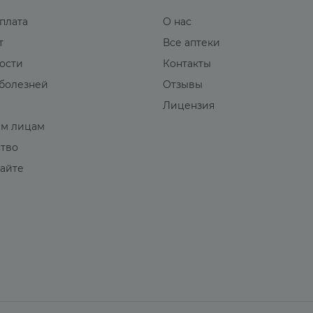
оплата
О нас
т
Все аптеки
вости
Контакты
болезней
Отзывы
Лицензия
м лицам
ство
сайте