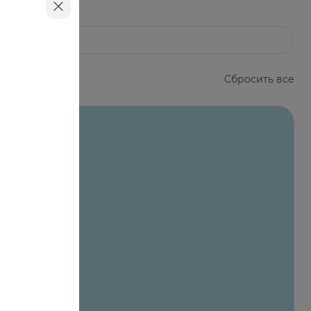
м гребнем для вычесывания погибших
 обработку и более, в зависимости от
Сбросить все