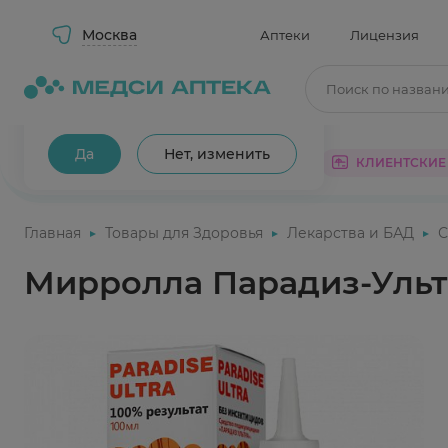
Москва
Аптеки
Лицензия
Поиск по назван
Ваш город Москва?
Да
Нет, изменить
КАТАЛОГ
АКЦИИ
КЛИЕНТСКИЕ
Главная
Товары для Здоровья
Лекарства и БАД
С
Мирролла Парадиз-Ульт