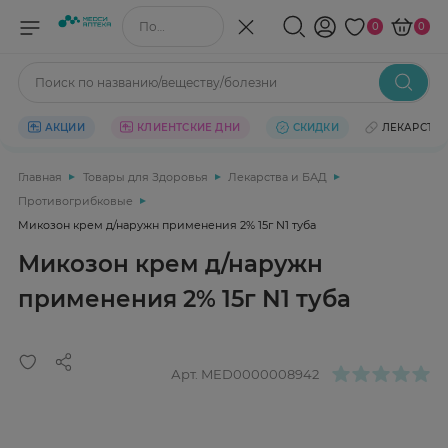
Поиск по названию/веществу
0
0
Поиск по названию/веществу/болезни
АКЦИИ
КЛИЕНТСКИЕ ДНИ
СКИДКИ
ЛЕКАРСТВ
Главная
Товары для Здоровья
Лекарства и БАД
Противогрибковые
Микозон крем д/наружн применения 2% 15г N1 туба
Микозон крем д/наружн
применения 2% 15г N1 туба
Арт.
MED0000008942