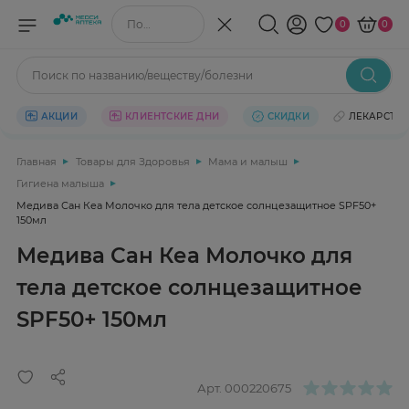
Поиск по названию/веществу
0
0
Поиск по названию/веществу/болезни
АКЦИИ
КЛИЕНТСКИЕ ДНИ
СКИДКИ
ЛЕКАРСТВ
Главная
Товары для Здоровья
Мама и малыш
Гигиена малыша
Медива Сан Кеа Молочко для тела детское солнцезащитное SPF50+
150мл
Медива Сан Кеа Молочко для
тела детское солнцезащитное
SPF50+ 150мл
Арт.
000220675