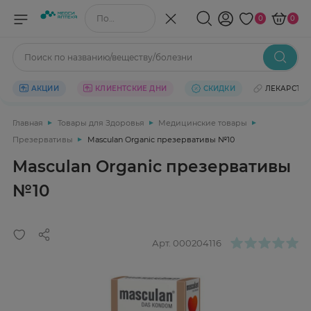
Поиск по названию/веществу
0
0
Поиск по названию/веществу/болезни
АКЦИИ
КЛИЕНТСКИЕ ДНИ
СКИДКИ
ЛЕКАРСТВ
Главная
Товары для Здоровья
Медицинские товары
Презервативы
Masculan Organic презервативы №10
Masculan Organic презервативы
№10
Арт.
000204116