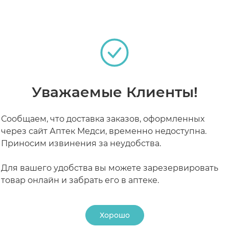
достаточного количества беременных женщин не вы
 плода или фетотоксического действия.
и только в случае необходимости, по рекомендации
РАБОТАЮТ СЕЙЧАС
КРУГЛОСУТОЧНЫЕ
т избегать применения препарата в период грудног
Уважаемые Клиенты!
< 30 мл/мин);
Сообщаем, что доставка заказов, оформленных
через сайт Аптек Медси, временно недоступна.
еток сахарозы);
Приносим извинения за неудобства.
ции;
чия в составе таблеток сахарозы);
Для вашего удобства вы можете зарезервировать
товар онлайн и забрать его в аптеке.
там препарата.
ечной недостаточности, т.к. существует риск разв
Хорошо