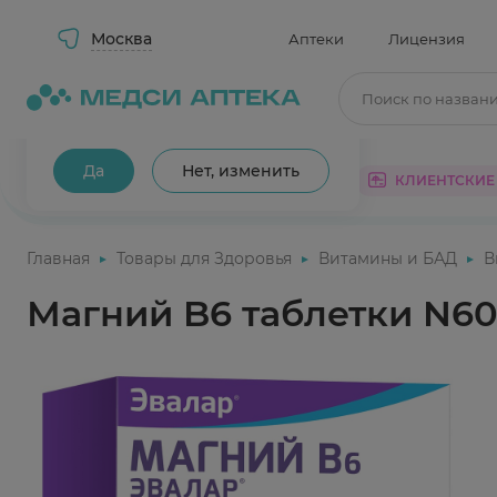
Москва
Аптеки
Лицензия
Поиск по назван
Ваш город Москва?
Да
Нет, изменить
КАТАЛОГ
АКЦИИ
КЛИЕНТСКИЕ
Главная
Товары для Здоровья
Витамины и БАД
В
Магний B6 таблетки N60