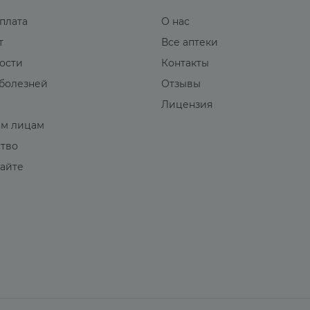
оплата
О нас
т
Все аптеки
вости
Контакты
болезней
Отзывы
Лицензия
м лицам
ство
сайте