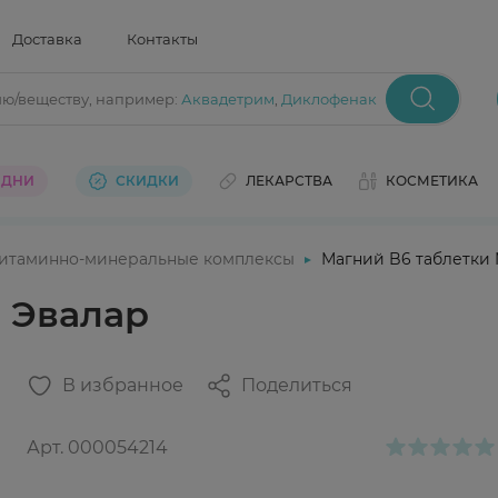
Доставка
Контакты
ию/веществу
, например:
Аквадетрим
,
Диклофенак
 ДНИ
СКИДКИ
ЛЕКАРСТВА
КОСМЕТИКА
итаминно-минеральные комплексы
Магний B6 таблетки
 Эвалар
В избранное
Поделиться
Арт.
000054214