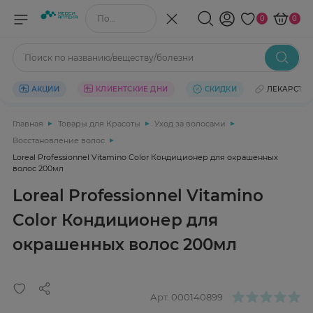
Поиск по названию/веществу
0
0
Поиск по названию/веществу/болезни
АКЦИИ
КЛИЕНТСКИЕ ДНИ
СКИДКИ
ЛЕКАРСТВ
Главная
Товары для Красоты
Уход за волосами
Восстановление волос
Loreal Professionnel Vitamino Color Кондиционер для окрашенных
волос 200мл
Loreal Professionnel Vitamino
Color Кондиционер для
окрашенных волос 200мл
Арт.
000140899