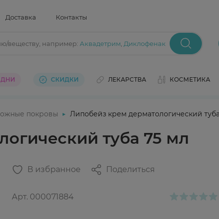
Доставка
Контакты
ию/веществу
, например:
Аквадетрим
,
Диклофенак
 ДНИ
СКИДКИ
ЛЕКАРСТВА
КОСМЕТИКА
ожные покровы
Липобейз крем дерматологический туба
логический туба 75 мл
В избранное
Поделиться
Арт.
000071884