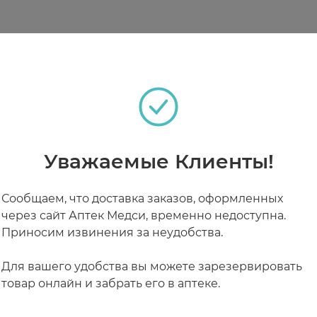
т раздражение кожи при дерматитах и экземе.
яся шелушением и (или) зудом.
аяся раздражением.
теках
ания на холоде, солнце или в солярии.
ми и церамидами
осметологических или лечебных воздействий (пилин
х и экземе в период обострения и вне обострения.
адкой
РАБОТАЮТ СЕЙЧАС
КРУГЛОСУТОЧНЫЕ
Уважаемые Клиенты!
ражения, сухости и зуда 2 раза в день. Длительност
Сообщаем, что доставка заказов, оформленных
через сайт Аптек Медси, временно недоступна.
Приносим извинения за неудобства.
Для вашего удобства вы можете зарезервировать
товар онлайн и забрать его в аптеке.