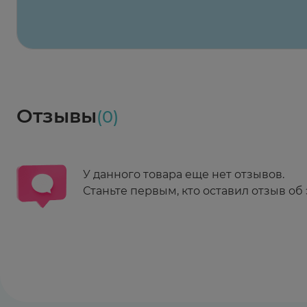
Весь заказ в наличии
сегодня
Заказать здесь
Доставка
Социалочка
Забрать весь заказ ~ 25 мая
Грузинский пер., 3А
Ежедневно 08:00 - 21:00
Отзывы
(0)
Заказать здесь
У данного товара еще нет отзывов.
Станьте первым, кто оставил отзыв об 