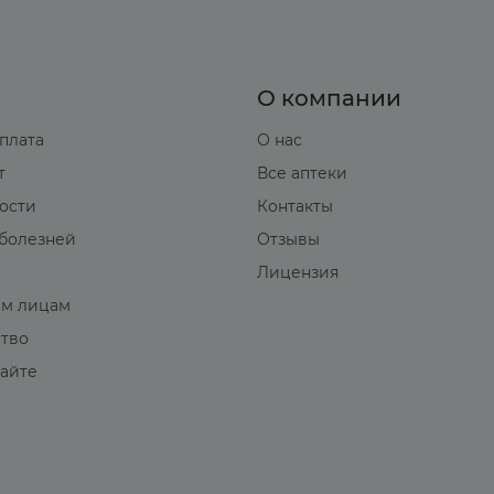
О компании
оплата
О нас
т
Все аптеки
вости
Контакты
болезней
Отзывы
Лицензия
м лицам
ство
сайте