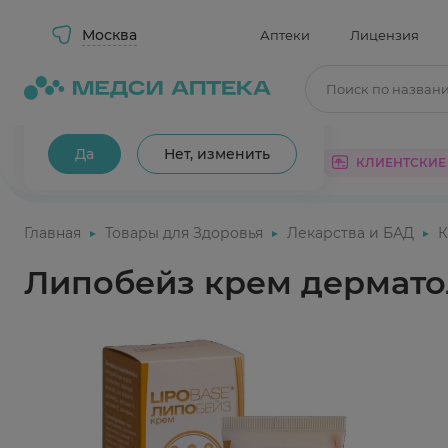
Москва
Аптеки
Лицензия
Поиск по назван
Ваш город Москва?
Да
Нет, изменить
КАТАЛОГ
АКЦИИ
КЛИЕНТСКИЕ
Главная
Товары для Здоровья
Лекарства и БАД
К
Липобейз крем дермато