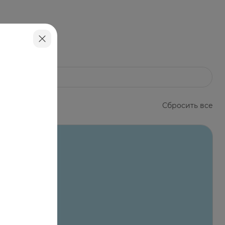
ги, чистки, гормональные мази и кремы).
Сбросить все
ь применения не ограничена.