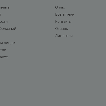
оплата
О нас
т
Все аптеки
вости
Контакты
болезней
Отзывы
Лицензия
м лицам
ство
сайте