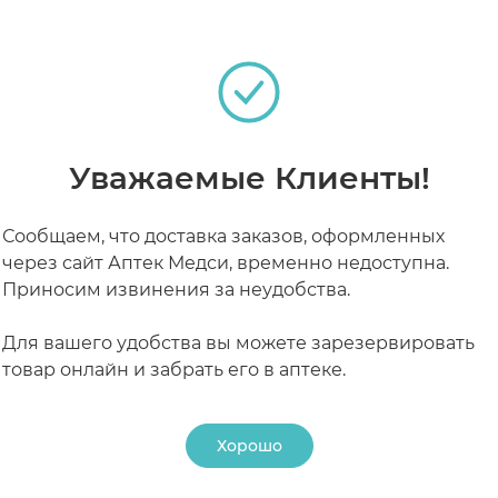
итают кожу, восполняют утраченные липиды, восста
рьер, что приводит к восстановлению его целостно
РАБОТАЮТ СЕЙЧАС
КРУГЛОСУТОЧНЫЕ
яющего фактора кожи, притягивает молекулы воды, 
Уважаемые Клиенты!
ессам регенерации и обновления верхних слоев эпи
Сообщаем, что доставка заказов, оформленных
через сайт Аптек Медси, временно недоступна.
Приносим извинения за неудобства.
tearyl Alcohol, Ceteareth-23, Ceteareth-6, Stearic Acid, Gl
tissima (Avocado) Oil, Cyclopentasiloxane, Dimethiconol
Для вашего удобства вы можете зарезервировать
ydroxyproline Palmitamide, Brassica Campestris Sterols, 
товар онлайн и забрать его в аптеке.
nzyl Alcohol, Sodium Benzoate, Potassium Sorbate, Pheno
Хорошо