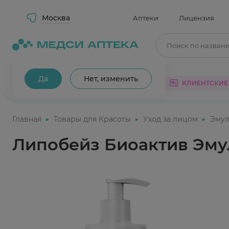
Москва
Аптеки
Лицензия
Поиск по назван
Ваш город Москва?
Да
Нет, изменить
КАТАЛОГ
АКЦИИ
КЛИЕНТСКИЕ
Главная
Товары для Красоты
Уход за лицом
Эмул
Липобейз Биоактив Эмул