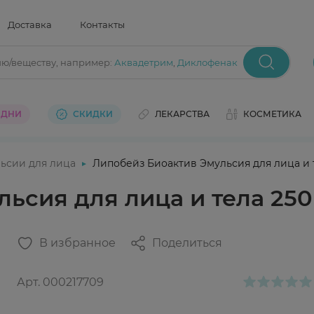
Доставка
Контакты
ию/веществу
, например:
Аквадетрим
,
Диклофенак
 ДНИ
СКИДКИ
ЛЕКАРСТВА
КОСМЕТИКА
ьсии для лица
Липобейз Биоактив Эмульсия для лица и 
ьсия для лица и тела 25
В избранное
Поделиться
Арт.
000217709