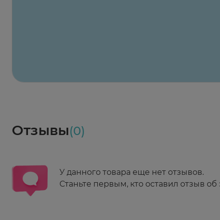
Х2
Максавит
2 424 ₽
824 ₽
824 ₽
824 ₽
824 ₽
8
2-й Боткинский пр., 5, корп. 3
Пн-Пт 08:00 - 21:00
Сб,Вс 09:00-21:00
Выберите дату доставки
Весь заказ в наличии
сегодня
Заказать здесь
Доставка
Социалочка
Забрать весь заказ ~ 25 мая
Грузинский пер., 3А
Ежедневно 08:00 - 21:00
Отзывы
(0)
Заказать здесь
У данного товара еще нет отзывов.
Станьте первым, кто оставил отзыв об 