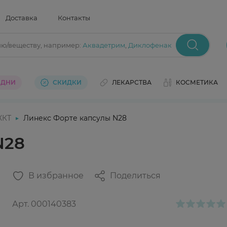
Доставка
Контакты
ию/веществу
, например:
Аквадетрим
,
Диклофенак
 ДНИ
СКИДКИ
ЛЕКАРСТВА
КОСМЕТИКА
ЖКТ
Линекс Форте капсулы N28
N28
В избранное
Поделиться
Арт.
000140383