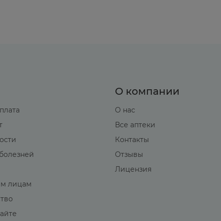
О компании
оплата
О нас
т
Все аптеки
вости
Контакты
болезней
Отзывы
Лицензия
м лицам
ство
сайте