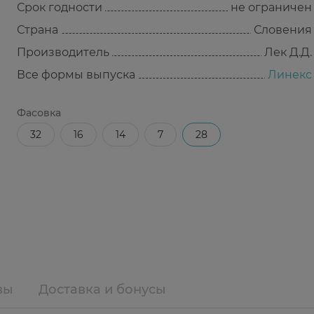
Срок годности
не ограничен
Страна
Словения
Производитель
Лек Д.Д.
Все формы выпуска
Линекс
Фасовка
32
16
14
7
28
вы
Доставка и бонусы