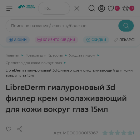
Поиск по названию/веществу
0
0
Поиск по названию/веществу/болезни
АКЦИИ
КЛИЕНТСКИЕ ДНИ
СКИДКИ
ЛЕКАРСТВ
Главная
Товары для Красоты
Уход за лицом
Средства для кожи вокруг глаз
LibreDerm гиалуроновый 3d филлер крем омолаживающий для кожи
вокруг глаз 15мл
LibreDerm гиалуроновый 3d
филлер крем омолаживающий
для кожи вокруг глаз 15мл
Арт.
MED0000013967
1