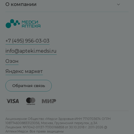
Доставка и оплата
О компании
Здоровье
Вопрос-ответ
Красота
О нас
Статьи и новости
Медицинские товары
Все аптеки
Справочник болезней
Спорт и фитнес
Контакты
Гарантии
+7 (495) 956-03-03
Мама и малыш
Отзывы
Юридическим лицам
info@apteki.medsi.ru
Тревога и стресс
Лицензия
Сотрудничество
Здоровый сон
Озон
Реклама на сайте
Женская гигиена
Яндекс маркет
Карта сайта
Контактные линзы
Обратная связь
Бренды
Акционерное Общество «Медси-Здоровье»ИНН 7710703674 ОГРН
1087746008833123056, Москва, Грузинский переулок, д.3А
Лицензия: №Л042-01137-77/00166858 от 30.10.2018 г. 2011-2026 @
Аптеки.Медси. Все права защищены