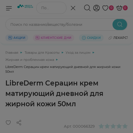
Поиск по названию/веществу
0
0
Поиск по названию/веществу/болезни
АКЦИИ
КЛИЕНТСКИЕ ДНИ
СКИДКИ
ЛЕКАРСТВ
Главная
Товары для Красоты
Уход за лицом
Жирная и проблемная кожа
LibreDerm Серацин крем матирующий дневной для жирной кожи
50мл
LibreDerm Серацин крем
матирующий дневной для
жирной кожи 50мл
Арт.
000066329