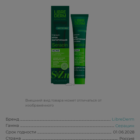
Bнешний вид товара может отличаться от
изображённого
Бренд
LibreDerm
Гамма
Серацин
Срок годности
01.06.2028
Страна
Россия