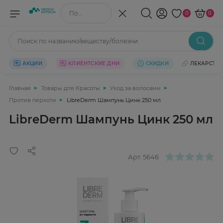
Поиск по названию/веществу
0
0
Поиск по названию/веществу/болезни
АКЦИИ
КЛИЕНТСКИЕ ДНИ
СКИДКИ
ЛЕКАРСТВ
Главная
Товары для Красоты
Уход за волосами
Против перхоти
LibreDerm Шампунь Цинк 250 мл
LibreDerm Шампунь Цинк 250 мл
Арт.
5646