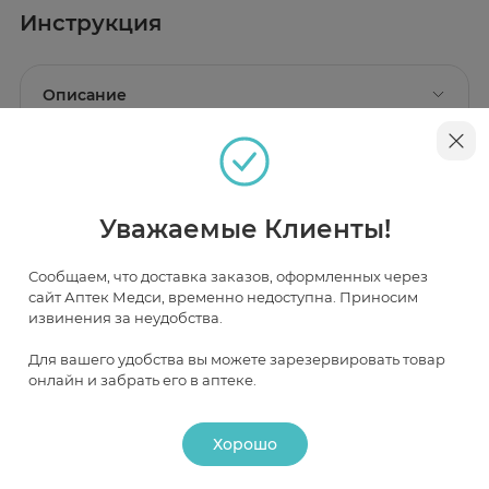
Инструкция
Описание
Ланцеты имеют специальную лазерную заточку и
покрыты силиконом для практически
Применение
безболезненного получения капли крови.
Показание к применению
Предназначены для получения капли крови с
Уважаемые Клиенты!
использованием автоланцетов (ручек, в которые
вставляется ланцет) Акку-Чек Софткликс, Акку-Чек
Софткликс Классик, Софткликс, Софткликс 2,
Наличие и цена товара в аптеках
Софткликс II.
Сообщаем, что доставка заказов, оформленных через
сайт Аптек Медси, временно недоступна. Приносим
извинения за неудобства.
Москва
Для вашего удобства вы можете зарезервировать товар
онлайн и забрать его в аптеке.
В НАЛИЧИИ
ЧАСТИЧНО В НАЛИЧИИ
ПОД ЗАКАЗ
Хорошо