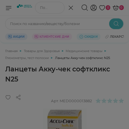
Поиск по названию/веществу
0
0
Поиск по названию/веществу/болезни
АКЦИИ
КЛИЕНТСКИЕ ДНИ
СКИДКИ
ЛЕКАРСТВ
Главная
Товары для Здоровья
Медицинские товары
Глюкометры, тест-полоски
Ланцеты Акку-чек софткликс N25
Ланцеты Акку-чек софткликс
N25
Арт.
MED0000013882