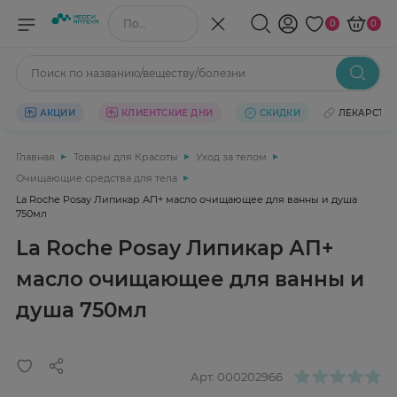
Поиск по названию/веществу
0
0
Поиск по названию/веществу/болезни
АКЦИИ
КЛИЕНТСКИЕ ДНИ
СКИДКИ
ЛЕКАРСТВ
Главная
Товары для Красоты
Уход за телом
Очищающие средства для тела
La Roche Posay Липикар АП+ масло очищающее для ванны и душа
750мл
La Roche Posay Липикар АП+
масло очищающее для ванны и
душа 750мл
Арт.
000202966